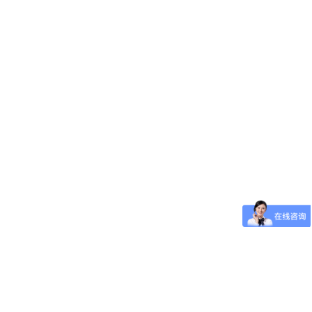
 需求量30吨/月。