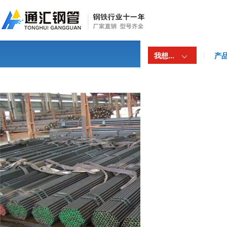
我想...
产
