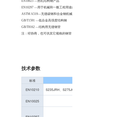
EN10025 —热轧结构钢产品
EN10297 —用于机械和一般工程用途的无缝钢管
ASTM A519—无缝碳钢和合金钢机械管
GB/T1591 —低合金高强度结构钢
GB/T8162 —结构用无缝钢管
注：经协商，也可供其它规格的钢管
技术参数
标准
EN10210
S235JRH、S275J0H、S275J2H、S355J0H、S3
EN10025
S460Q、S
E235、E275
EN10297
E275K2、E355K2