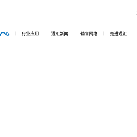
品中心
行业应用
通汇新闻
销售网络
走进通汇
澳标无缝钢管
规格型号：
应用领域：
工程机械钢管
是否现货：
有0-3吨现货
查看现货信息
销售电话：
在线咨询
0635-5081188