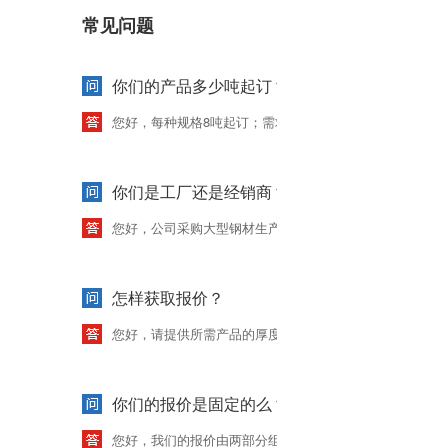
常见问题
你们的产品多少吨起订？需求量少怎么办？
您好，每种规格8吨起订；需求量少，可拨打客服热线：0635
你们是工厂还是经销商？
您好，公司采购大型钢材生产厂家，。用户遍布全国，可
怎样获取报价？
您好，请提供所需产品的厚度、直径、长度(mm),需求总量(吨)，方
你们的报价是固定的么？
您好，我们的报价由两部分组成，由于原材料价每日都有