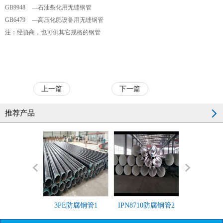
GB9948 —石油裂化用无缝钢管
GB6479 —高压化肥设备用无缝钢管
注：经协商，也可供其它规格的钢管
上一篇
下一篇
推荐产品
3PE防腐钢管1
IPN8710防腐钢管2
API 5L X5